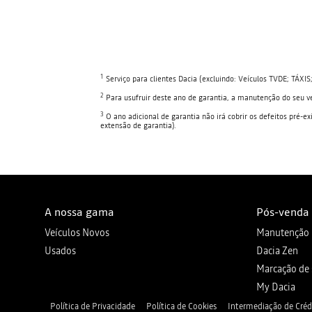
1
Serviço para clientes Dacia (excluindo: Veículos TVDE; TÁXIS
2
Para usufruir deste ano de garantia, a manutenção do seu ve
3
O ano adicional de garantia não irá cobrir os defeitos pré-e
extensão de garantia).
A nossa gama
Pós-venda
Veículos Novos
Manutenção
Usados
Dacia Zen
Marcação de 
My Dacia
Política de Privacidade
Política de Cookies
Intermediação de Créd