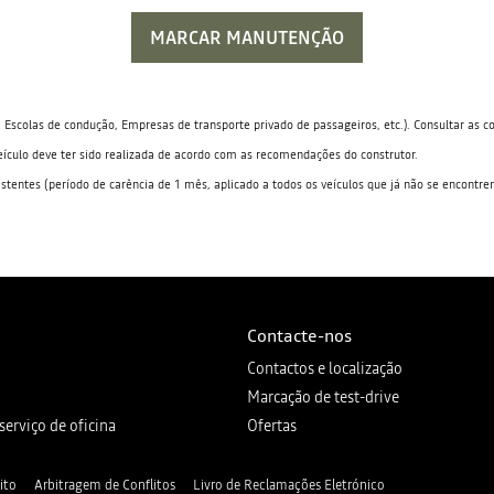
MARCAR MANUTENÇÃO
; Escolas de condução, Empresas de transporte privado de passageiros, etc.). Consultar as c
ículo deve ter sido realizada de acordo com as recomendações do construtor.
xistentes (período de carência de 1 mês, aplicado a todos os veículos que já não se encont
Contacte-nos
Contactos e localização
Marcação de test-drive
serviço de oficina
Ofertas
ito
Arbitragem de Conflitos
Livro de Reclamações Eletrónico